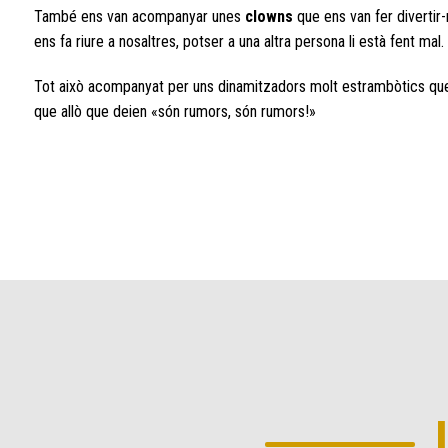
També ens van acompanyar unes
clowns
que ens van fer divertir-
ens fa riure a nosaltres, potser a una altra persona li està fent m
Tot això acompanyat per uns dinamitzadors molt estrambòtics que 
que allò que deien «són rumors, són rumors!»