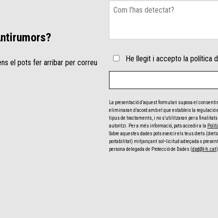
Antirumors?
He llegit i accepto la política d
s el pots fer arribar per correu
La presentació d’aquest formulari suposa el consenti
eliminaran d’acord amb el que estableix la regulació
tipus de tractaments, i no s’utilitzaran per a finalit
autoritzi. Per a més informació, pots accedir a la
Polít
Sobre aquestes dades pots exercir els teus drets (drets 
portabilitat) mitjançant sol•licitud adreçada o presen
persona delegada de Protecció de Dades (
dpd@l-h.cat
)