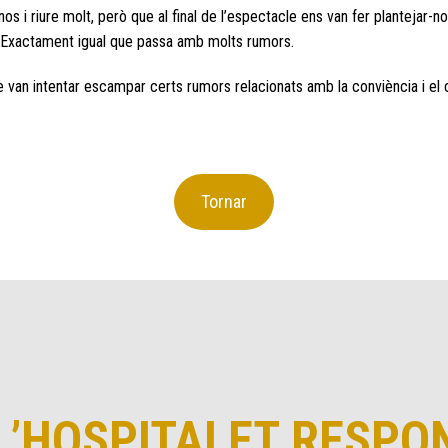
nos i riure molt, però que al final de l’espectacle ens van fer plantejar-n
al. Exactament igual que passa amb molts rumors.
van intentar escampar certs rumors relacionats amb la conviència i el 
Tornar
L’HOSPITALET RESPO