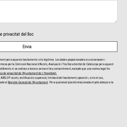
e privacitat del lloc
ment per a aquests tractaments i els legitima. Les dades proporcionades es conservaran i
 emesa per la Comissió Nacional d’Accés, Avaluació i Tria Documental de Catalunya per a aquest
ats diferents ni se cediran a tercers sense el teu consentiment, excepte que una norma legal ho
ica de privacitat de l’Ajuntament de L’Hospitalet.
ARSLOP: accés, rectificació o supressió, limitació del tractament, oposició i, si és el cas,
tada al
Registre General de l’Ajuntament
. Per a qualsevol qüestió relacionada et pots adreçar a la
.