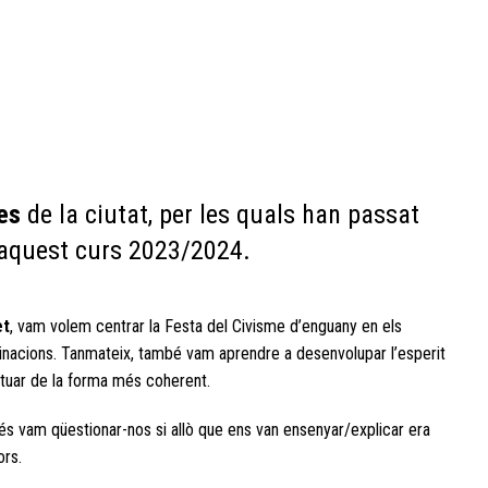
es
de la ciutat, per les quals han passat
t aquest curs 2023/2024.
et
, vam volem centrar la Festa del Civisme d’enguany en els
iminacions. Tanmateix, també vam aprendre a desenvolupar l’esperit
actuar de la forma més coherent.
s vam qüestionar-nos si allò que ens van ensenyar/explicar era
ors.