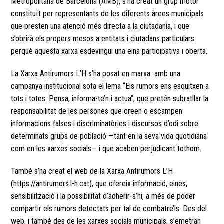
Metropolitana de Barcelona (AMB), s’ha creat un grup motor
constituït per representants de les diferents àrees municipals
que presten una atenció més directa a la ciutadania, i que
s’obrirà els propers mesos a entitats i ciutadans particulars
perquè aquesta xarxa esdevingui una eina participativa i oberta.
La Xarxa Antirumors L’H s’ha posat en marxa amb una
campanya institucional sota el lema “Els rumors ens esquitxen a
tots i totes. Pensa, informa-te’n i actua”, que pretén subratllar la
responsabilitat de les persones que creen o escampen
informacions falses i discriminatòries i discursos d’odi sobre
determinats grups de població —tant en la seva vida quotidiana
com en les xarxes socials— i que acaben perjudicant tothom.
També s’ha creat el web de la Xarxa Antirumors L’H
(
https://antirumors.l-h.cat
), que ofereix informació, eines,
sensibilització i la possibilitat d’adherir-s’hi, a més de poder
compartir els rumors detectats per tal de combatre’ls. Des del
web, i també des de les xarxes socials municipals, s’emetran